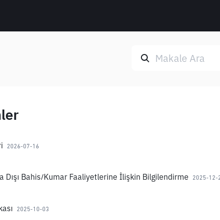
mler
i
2026-07-16
 Dışı Bahis/Kumar Faaliyetlerine İlişkin Bilgilendirme
2025-12-
kası
2025-10-03