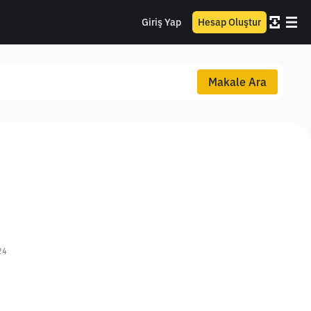
Giriş Yap
Hesap Oluştur
Makale Ara
24