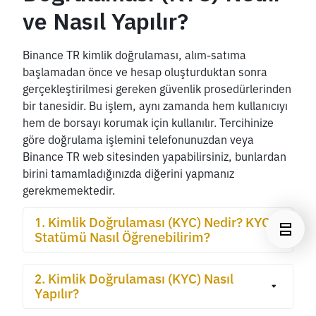
ve Nasıl Yapılır?
Binance TR kimlik doğrulaması, alım-satıma 
başlamadan önce ve hesap oluşturduktan sonra 
gerçekleştirilmesi gereken güvenlik prosedürlerinden 
bir tanesidir. Bu işlem, aynı zamanda hem kullanıcıyı 
hem de borsayı korumak için kullanılır. Tercihinize 
göre doğrulama işlemini telefonunuzdan veya 
Binance TR web sitesinden yapabilirsiniz, bunlardan 
birini tamamladığınızda diğerini yapmanız 
gerekmemektedir.
1. Kimlik Doğrulaması (KYC) Nedir? KYC 
Statümü Nasıl Öğrenebilirim?
Kimlik doğrulaması, diğer adıyla KYC (Know Your 
2. Kimlik Doğrulaması (KYC) Nasıl 
Customer/Müşterini Tanı) kripto varlık 
Yapılır?
endüstrisinin ortak güvenlik standartlarından bir 