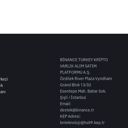
BİNANCE TURKEY KRİPTO
VARLIK ALIM SATIM
PLATFORMU A.Ş.
Özdilek River Plaza Vyndham
kezi
Grand Blok 13/32
ek
Esentepe Mah. Bahar Sok.
anı
Şişli / İstanbul
Email:
destek@binance.tr
KEP Adresi:
bnteknoloji@hs09.kep.tr