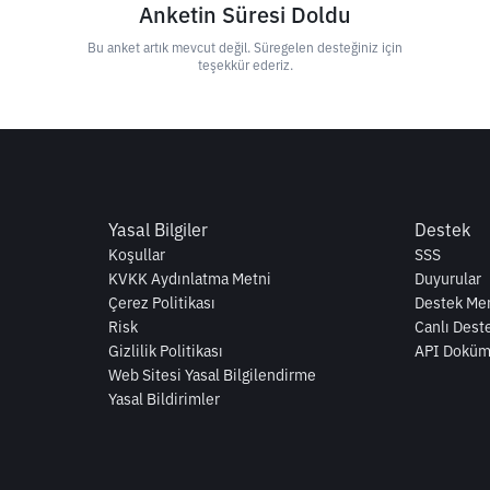
Anketin Süresi Doldu
Bu anket artık mevcut değil. Süregelen desteğiniz için
teşekkür ederiz.
Yasal Bilgiler
Destek
Koşullar
SSS
KVKK Aydınlatma Metni
Duyurular
Çerez Politikası
Destek Mer
Risk
Canlı Dest
Gizlilik Politikası
API Doküm
Web Sitesi Yasal Bilgilendirme
Yasal Bildirimler