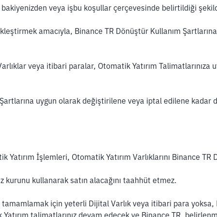
akiyenizden veya işbu koşullar çerçevesinde belirtildiği şekilde
ekleştirmek amacıyla, Binance TR Dönüştür Kullanım Şartlarına u
Varlıklar veya itibari paralar, Otomatik Yatırım Talimatlarınıza 
 Şartlarına uygun olarak değiştirilene veya iptal edilene kadar
ik Yatırım İşlemleri, Otomatik Yatırım Varlıklarını Binance TR 
viz kurunu kullanarak satın alacağını taahhüt etmez.
tamamlamak için yeterli Dijital Varlık veya itibari para yoksa
atırım talimatlarınız devam edecek ve Binance TR, belirlenmiş