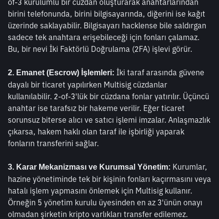
of-3 kurulumlu bir cüzdan oluşturarak anahtarlarından 
birini telefonunda, birini bilgisayarında, diğerini ise kağıt 
üzerinde saklayabilir. Bilgisayarı hacklense bile saldırgan 
sadece tek anahtara erişebileceği için fonları çalamaz. 
Bu, bir nevi İki Faktörlü Doğrulama (2FA) işlevi görür.
 İki taraf arasında güvene 
2. Emanet (Escrow) İşlemleri:
dayalı bir ticaret yapılırken Multisig cüzdanlar 
kullanılabilir. 2-of-3'lük bir cüzdana fonlar yatırılır. Üçüncü 
anahtar ise tarafsız bir hakeme verilir. Eğer ticaret 
sorunsuz biterse alıcı ve satıcı işlemi imzalar. Anlaşmazlık 
çıkarsa, hakem haklı olan taraf ile işbirliği yaparak 
fonların transferini sağlar.
 Kurumlar, 
3. Karar Mekanizması ve Kurumsal Yönetim:
hazine yönetiminde tek bir kişinin fonları kaçırmasını veya 
hatalı işlem yapmasını önlemek için Multisig kullanır. 
Örneğin 5 yönetim kurulu üyesinden en az 3'ünün onayı 
olmadan şirketin kripto varlıkları transfer edilemez.