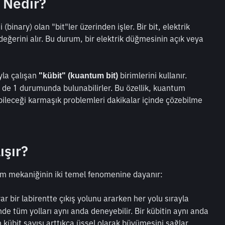
ı Nedir?
 (binary) olan "bit"ler üzerinden işler. Bir bit, elektrik 
değerini alır. Bu durum, bir elektrik düğmesinin açık veya 
yla çalışan 
 birimlerini kullanır. 
"kübit" (kuantum bit)
m de 1 durumunda bulunabilirler. Bu özellik, kuantum 
ebileceği karmaşık problemleri dakikalar içinde çözebilme 
ışır?
um mekaniğinin iki temel fenomenine dayanır:
yar bir labirentte çıkış yolunu ararken her yolu sırayla 
e tüm yolları aynı anda deneyebilir. Bir kübitin aynı anda 
 kübit sayısı arttıkça üssel olarak büyümesini sağlar.