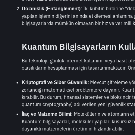
 İki kübitin birbirine "d
Dolanıklık (Entanglement):
yapılan işlemin diğerini anında etkilemesi anlamına gel
bilgisayarlarda mümkün olmayan bir hız ve verimlilik
Kuantum Bilgisayarların Kull
Bu teknoloji, günlük internet kullanımı veya basit ofis
olasılıkların hesaplanması için tasarlanmaktadır. Öne
 Mevcut şifreleme yön
Kriptografi ve Siber Güvenlik:
zorlandığı matematiksel problemlere dayanır. Kuantum
kırabilir. Bu durum, finansal sistemler ve blokzincir t
quantum cryptography) adı verilen yeni güvenlik stand
 Moleküllerin ve atomların etk
İlaç ve Malzeme Bilimi:
Kuantum bilgisayarlar, moleküler yapıları kusursuz bi
dayanıklı malzemelerin üretimini hızlandırabilir.