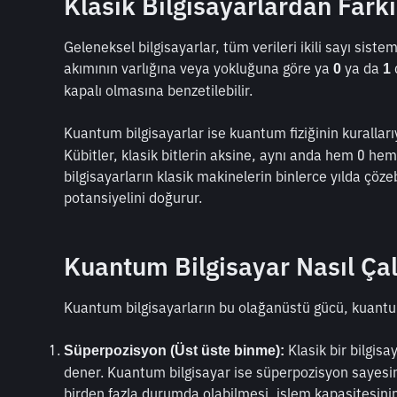
Klasik Bilgisayarlardan Fark
Geleneksel bilgisayarlar, tüm verileri ikili sayı sistemi
akımının varlığına veya yokluğuna göre ya 
 ya da 
 
0
1
kapalı olmasına benzetilebilir.
Kuantum bilgisayarlar ise kuantum fiziğinin kuralları
Kübitler, klasik bitlerin aksine, aynı anda hem 0 he
bilgisayarların klasik makinelerin binlerce yılda çöz
potansiyelini doğurur.
Kuantum Bilgisayar Nasıl Çal
Kuantum bilgisayarların bu olağanüstü gücü, kuant
 Klasik bir bilgisa
Süperpozisyon (Üst üste binme):
dener. Kuantum bilgisayar ise süperpozisyon sayesind
birden fazla durumda olabilmesi, işlem kapasitesinin