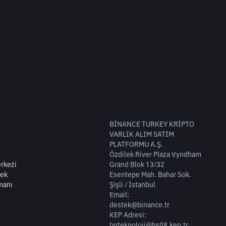
BİNANCE TURKEY KRİPTO
VARLIK ALIM SATIM
PLATFORMU A.Ş.
Özdilek River Plaza Vyndham
rkezi
Grand Blok 13/32
tek
Esentepe Mah. Bahar Sok.
manı
Şişli / İstanbul
Email:
destek@binance.tr
KEP Adresi:
bnteknoloji@hs09.kep.tr