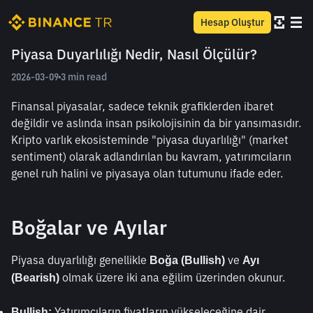
Hesap Oluştur
Piyasa Duyarlılığı Nedir, Nasıl Ölçülür?
2026-03-09
3 min read
Finansal piyasalar, sadece teknik grafiklerden ibaret 
değildir ve aslında insan psikolojisinin da bir yansımasıdır. 
Kripto varlık ekosisteminde "piyasa duyarlılığı" (market 
sentiment) olarak adlandırılan bu kavram, yatırımcıların 
genel ruh halini ve piyasaya olan tutumunu ifade eder.
Boğalar ve Ayılar
Piyasa duyarlılığı genellikle 
ve 
Boğa (Bullish) 
Ayı 
 olmak üzere iki ana eğilim üzerinden okunur.
(Bearish)
 Yatırımcıların fiyatların yükseleceğine dair 
Bullish: