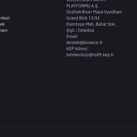
PLATFORMU A.Ş.
Özdilek River Plaza Vyndham
rkezi
Grand Blok 13/32
tek
Esentepe Mah. Bahar Sok.
manı
Şişli / İstanbul
Email:
destek@binance.tr
KEP Adresi:
bnteknoloji@hs09.kep.tr