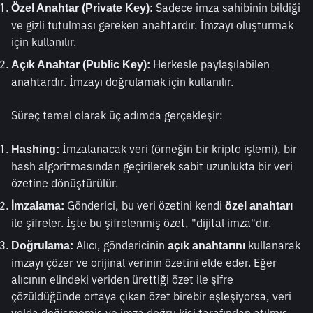
 Sadece imza sahibinin bildiği 
Özel Anahtar (Private Key):
ve gizli tutulması gereken anahtardır. İmzayı oluşturmak 
için kullanılır.
 Herkesle paylaşılabilen 
Açık Anahtar (Public Key):
anahtardır. İmzayı doğrulamak için kullanılır.
Süreç temel olarak üç adımda gerçekleşir:
 İmzalanacak veri (örneğin bir kripto işlemi), bir 
Hashing:
hash algoritmasından geçirilerek sabit uzunlukta bir veri 
özetine dönüştürülür.
 Gönderici, bu veri özetini kendi 
İmzalama:
özel anahtarı
ile şifreler. İşte bu şifrelenmiş özet, "dijital imza"dır.
 Alıcı, göndericinin 
 kullanarak 
Doğrulama:
açık anahtarını
imzayı çözer ve orijinal verinin özetini elde eder. Eğer 
alıcının elindeki veriden ürettiği özet ile şifre 
çözüldüğünde ortaya çıkan özet birebir eşleşiyorsa, veri 