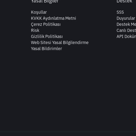
Yasal Bilgiler
Destek
Koşullar
SSS
KVKK Aydınlatma Metni
Duyurular
Çerez Politikası
Destek Me
Risk
Canlı Des
Gizlilik Politikası
API Dokü
Web Sitesi Yasal Bilgilendirme
Yasal Bildirimler