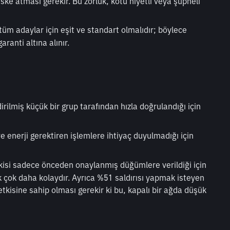
iske atması gerekir. Bu zorluk, kötü niyetli veya şüpheli 
üm adaylar için eşit ve standart olmalıdır; böylece 
ranti altına alınır.
rilmiş küçük bir grup tarafından hızla doğrulandığı için 
e enerji gerektiren işlemlere ihtiyaç duyulmadığı için 
kisi sadece önceden onaylanmış düğümlere verildiği için 
k çok daha kolaydır. Ayrıca %51 saldırısı yapmak isteyen 
tkisine sahip olması gerekir ki bu, kapalı bir ağda düşük 