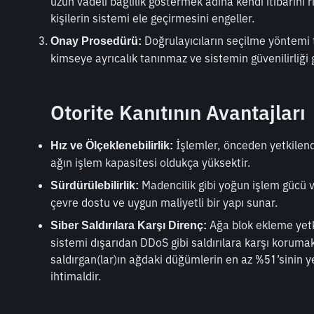
uzun vadeli bağlılık göstermek adına kendi itibarını r
kişilerin sistemi ele geçirmesini engeller.
 Doğrulayıcıların seçilme yöntemi t
Onay Prosedürü:
kimseye ayrıcalık tanınmaz ve sistemin güvenilirliği ga
Otorite Kanıtının Avantajları
 İşlemler, önceden yetkilendi
Hız ve Ölçeklenebilirlik:
ağın işlem kapasitesi oldukça yüksektir.
 Madencilik gibi yoğun işlem gücü v
Sürdürülebilirlik:
çevre dostu ve uygun maliyetli bir yapı sunar.
 Ağa blok ekleme yet
Siber Saldırılara Karşı Direnç:
sistemi dışarıdan DDoS gibi saldırılara karşı koruma
saldırgan(lar)ın ağdaki düğümlerin en az %51’sinin ye
ihtimaldir.