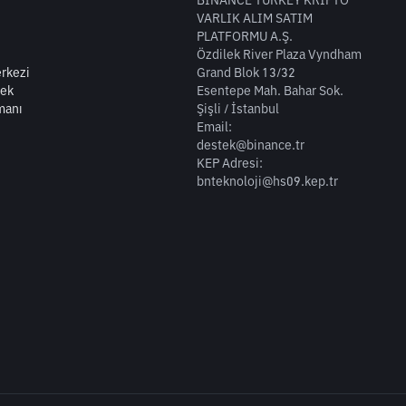
BİNANCE TURKEY KRİPTO
VARLIK ALIM SATIM
PLATFORMU A.Ş.
Özdilek River Plaza Vyndham
rkezi
Grand Blok 13/32
tek
Esentepe Mah. Bahar Sok.
manı
Şişli / İstanbul
Email:
destek@binance.tr
KEP Adresi:
bnteknoloji@hs09.kep.tr