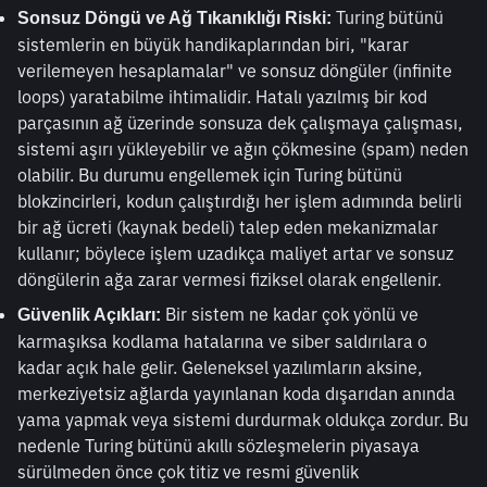
 Turing bütünü 
Sonsuz Döngü ve Ağ Tıkanıklığı Riski:
sistemlerin en büyük handikaplarından biri, "karar 
verilemeyen hesaplamalar" ve sonsuz döngüler (infinite 
loops) yaratabilme ihtimalidir. Hatalı yazılmış bir kod 
parçasının ağ üzerinde sonsuza dek çalışmaya çalışması, 
sistemi aşırı yükleyebilir ve ağın çökmesine (spam) neden 
olabilir. Bu durumu engellemek için Turing bütünü 
blokzincirleri, kodun çalıştırdığı her işlem adımında belirli 
bir ağ ücreti (kaynak bedeli) talep eden mekanizmalar 
kullanır; böylece işlem uzadıkça maliyet artar ve sonsuz 
döngülerin ağa zarar vermesi fiziksel olarak engellenir.
 Bir sistem ne kadar çok yönlü ve 
Güvenlik Açıkları:
karmaşıksa kodlama hatalarına ve siber saldırılara o 
kadar açık hale gelir. Geleneksel yazılımların aksine, 
merkeziyetsiz ağlarda yayınlanan koda dışarıdan anında 
yama yapmak veya sistemi durdurmak oldukça zordur. Bu 
nedenle Turing bütünü akıllı sözleşmelerin piyasaya 
sürülmeden önce çok titiz ve resmi güvenlik 