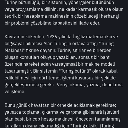
Turing bütünlüğü, bir sistemin, yönergeler bütününün 
veya programlama dilinin, ne kadar karmaşık olursa olsun 
teorik bir hesaplama makinesinin çözebileceği herhangi 
bir problemi çözebilme kapasitesini ifade eder.
Kavramın kökenleri, 1936 yılında İngiliz matematikçi ve 
bilgisayar bilimcisi Alan Turing'in ortaya attığı "Turing 
Makinesi" fikrine dayanır. Turing, sıfırlar ve birlerden 
oluşan komutları okuyup yazabilen, sonsuz bir bant 
üzerinde hareket eden varsayımsal bir makine modeli 
tasarlamıştır. Bir sistemin "Turing bütünü" olarak kabul 
edilebilmesi için dört temel işlemi kusursuz bir şekilde 
gerçekleştirmesi gerekir: Veriyi okuma, yazma, depolama 
ve işleme.
Bunu günlük hayattan bir örnekle açıklamak gerekirse; 
yalnızca toplama, çıkarma ve çarpma gibi sınırlı işlevleri 
olan basit bir cep hesap makinesi, önceden tanımlanmış 
kuralların dışına çıkamadığı için "Turing eksik" (Turing 