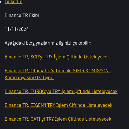
LinkedIn
Binance TR Ekibi
11/11/2024
Aşağıdaki blog yazılarımız ilginizi çekebilir: 
Binance TR, SCR'yi TRY İşlem Çiftinde Listeleyecek
Binance TR, Otomatik Yatırım ile SIFIR KOMİSYON 
Kampanyasını Uzatıyor!
Binance TR, TURBO'yu TRY İşlem Çiftinde Listeleyecek
Binance TR, EIGEN'i TRY İşlem Çiftinde Listeleyecek
Binance TR, CATI'yi TRY İşlem Çiftinde Listeleyecek