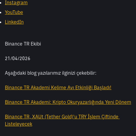
Instagram
YouTube
LinkedIn
Binance TR Ekibi
21/04/2026
Aşağıdaki blog yazılarımız ilginizi çekebilir:
Binance TR Akademi Kelime Avı Etkinliği Başladı!
Binance TR Akademi: Kripto Okuryazarlığında Yeni Dönem
Binance TR, XAUt (Tether Gold)'u TRY İşlem Çiftinde 
Listeleyecek