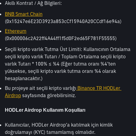
Akıllı Kontrat / Ağ Bilgileri:
BNB Smart Chain
(0x15247e6E23D3923a853cCf15940A20CCdf16e94a)
Ethereum
(0x000006c2A22ff4A44ff1f5d0F2ed65F781F55555)
Seçili kripto varlık Tutma Üst Limiti: Kullanıcının Ortalama 
seçili kripto varlık Tutarı / Toplam Ortalama seçili kripto 
varlık Tutarı * 100% ≤ %4 (Eğer tutma oranı %4’ten 
yüksekse, seçili kripto varlık tutma oranı %4 olarak 
hesaplanacaktır.)
Bu projeye ait seçili kripto varlığı
 Binance TR HODLer 
Airdrop
 sayfasında görebilirsiniz.
HODLer Airdrop Kullanım Koşulları
Kullanıcılar, HODLer Airdrop’a katılmak için kimlik 
doğrulamayı (KYC) tamamlamış olmalıdır.