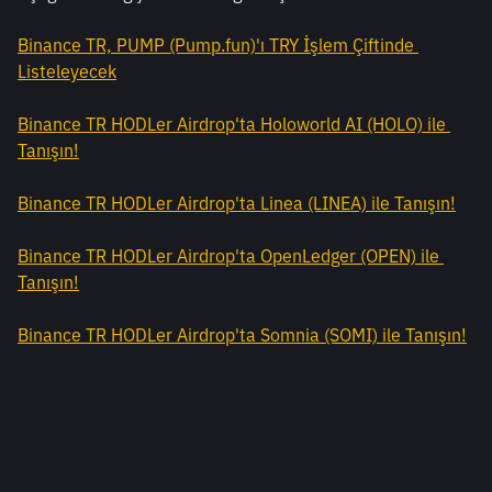
Binance TR, PUMP (Pump.fun)'ı TRY İşlem Çiftinde 
Listeleyecek
Binance TR HODLer Airdrop'ta Holoworld AI (HOLO) ile 
Tanışın!
Binance TR HODLer Airdrop'ta Linea (LINEA) ile Tanışın!
Binance TR HODLer Airdrop'ta OpenLedger (OPEN) ile 
Tanışın!
Binance TR HODLer Airdrop'ta Somnia (SOMI) ile Tanışın!