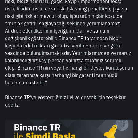
riski, blokzincir riski, geçici kayıp (impermanent loss) 
riski, likidite riski, ceza riski (slashing penalties), piyasa 
riski gibi riskler mevcut olup, işbu ürün hiçbir koşulda 
“mutlak getiri” sağlayacağı şeklinde yorumlanamaz. 
Airdrop etkinliklerinin içeriği, miktarı ve zamanı 
değişkenlik gösterebilir. Binance TR tarafından hiçbir 
koşulda ödül miktarı garantisi verilmemekte ve getiri 
vaadinde bulunulmamaktadır. Yatırımlarınızdan ve maruz 
kalabileceğiniz kayıplardan yalnızca tarafınız sorumlu 
olup, Binance TR’nin veya herhangi bir devlet kuruluşunun 
olası zararınıza karşı herhangi bir garanti taahhüdü 
bulunmamaktadır."
Binance TR‘ye gösterdiğiniz ilgi ve destek için teşekkür 
ederiz. 