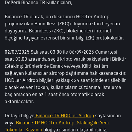
Değerli Binance TR Kullanıcıları,
Binance TR olarak, on dokuzuncu HODLer Airdrop 
projemiz olan Boundless (ZKC)’ı duyurmaktan heyecan 
duyuyoruz. Boundless (ZKC), blokzincirleri internet 
ölçeğine taşıyan evrensel bir sıfır bilgi (ZK) protokolüdür.
02/09/2025 Salı saat 03.00 ile 06/09/2025 Cumartesi 
saat 03.00 arasında seçili kripto varlık bakiyelerini Biriktir 
(Staking) ürünlerinde Esnek ve/veya Kilitli katılım 
sağlayan kullanıcılar airdrop dağıtımına hak kazanacaktır. 
HODLer Airdrop bilgileri yaklaşık 24 saat içinde erişilebilir 
olacak ve yeni token, kullanıcıların cüzdanına listeleme 
başlamadan en az 1 saat önce otomatik olarak 
aktarılacaktır.
Detaylı bilgiye
 Binance TR HODLer Airdrop
 sayfasından 
veya
 Binance TR HODLer Airdrop: Staking ile Yeni 
Token'lar Kazanın
 blog yazısından ulaşabilirsiniz.