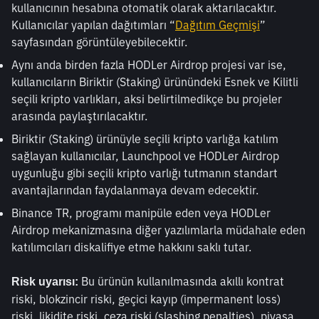
kullanıcının hesabına otomatik olarak aktarılacaktır. 
Kullanıcılar yapılan dağıtımları “
Dağıtım Geçmişi
” 
sayfasından görüntüleyebilecektir.
Aynı anda birden fazla HODLer Airdrop projesi var ise, 
kullanıcıların Biriktir (Staking) ürünündeki Esnek ve Kilitli 
seçili kripto varlıkları, aksi belirtilmedikçe bu projeler 
arasında paylaştırılacaktır.
Biriktir (Staking) ürünüyle seçili kripto varlığa katılım 
sağlayan kullanıcılar, Launchpool ve HODLer Airdrop 
uygunluğu gibi seçili kripto varlığı tutmanın standart 
avantajlarından faydalanmaya devam edecektir.
Binance TR, programı manipüle eden veya HODLer 
Airdrop mekanizmasına diğer yazılımlarla müdahale eden 
katılımcıları diskalifiye etme hakkını saklı tutar.
 Bu ürünün kullanılmasında akıllı kontrat 
Risk uyarısı:
riski, blokzincir riski, geçici kayıp (impermanent loss) 
riski, likidite riski, ceza riski (slashing penalties), piyasa 