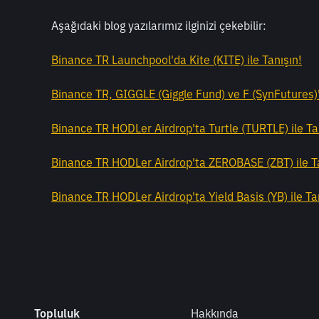
Aşağıdaki blog yazılarımız ilginizi çekebilir:
Binance TR Launchpool'da Kite (KITE) ile Tanışın!
Binance TR, GIGGLE (Giggle Fund) ve F (SynFutures)'
Binance TR HODLer Airdrop'ta Turtle (TURTLE) ile Ta
Binance TR HODLer Airdrop'ta ZEROBASE (ZBT) ile Ta
Binance TR HODLer Airdrop'ta Yield Basis (YB) ile Ta
Topluluk
Hakkında