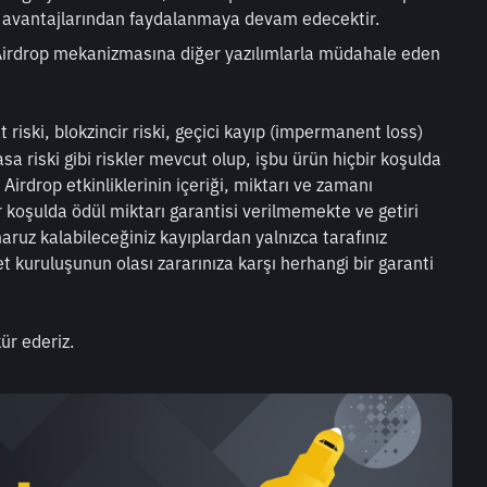
art avantajlarından faydalanmaya devam edecektir.
rdrop mekanizmasına diğer yazılımlarla müdahale eden 
at riski, blokzincir riski, geçici kayıp (impermanent loss) 
yasa riski gibi riskler mevcut olup, işbu ürün hiçbir koşulda 
rdrop etkinliklerinin içeriği, miktarı ve zamanı 
 koşulda ödül miktarı garantisi verilmemekte ve getiri 
uz kalabileceğiniz kayıplardan yalnızca tarafınız 
 kuruluşunun olası zararınıza karşı herhangi bir garanti 
ür ederiz. 