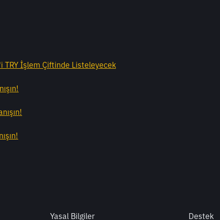
i TRY İşlem Çiftinde Listeleyecek
nışın!
nışın!
nışın!
Yasal Bilgiler
Destek