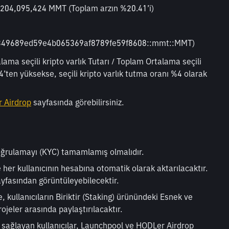
  204,095,424 MMT (Toplam arzın %20.41’i)
349689ed59e4b065369af8789fe59f8608::mmt::MMT)
alama seçili kripto varlık Tutarı / Toplam Ortalama seçili 
’ten yüksekse, seçili kripto varlık tutma oranı %4 olarak 
 Airdrop
 sayfasında görebilirsiniz.
doğrulamayı (KYC) tamamlamış olmalıdır.
her kullanıcının hesabına otomatik olarak aktarılacaktır. 
ayfasından görüntüleyebilecektir.
 kullanıcıların Biriktir (Staking) ürünündeki Esnek ve 
projeler arasında paylaştırılacaktır.
lım sağlayan kullanıcılar, Launchpool ve HODLer Airdrop 