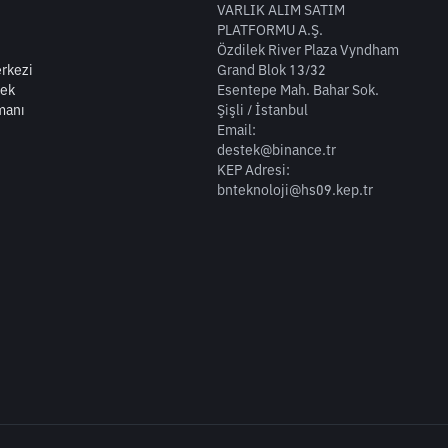
VARLIK ALIM SATIM
PLATFORMU A.Ş.
Özdilek River Plaza Vyndham
rkezi
Grand Blok 13/32
tek
Esentepe Mah. Bahar Sok.
manı
Şişli / İstanbul
Email:
destek@binance.tr
KEP Adresi:
bnteknoloji@hs09.kep.tr