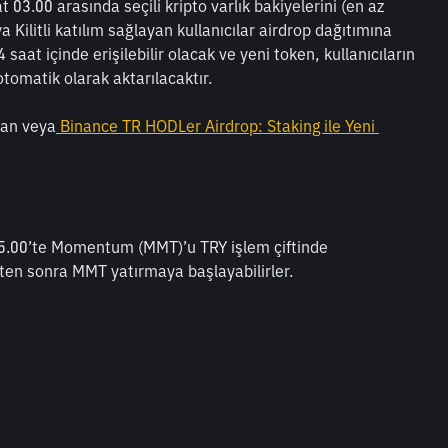
3.00 arasında seçili kripto varlık bakiyelerini (en az 
 Kilitli katılım sağlayan kullanıcılar airdrop dağıtımına 
saat içinde erişilebilir olacak ve yeni token, kullanıcıların 
omatik olarak aktarılacaktır.
dan veya
 Binance TR HODLer Airdrop: Staking ile Yeni 
15.00’te Momentum (MMT)’u TRY işlem çiftinde 
0’ten sonra MMT yatırmaya başlayabilirler.