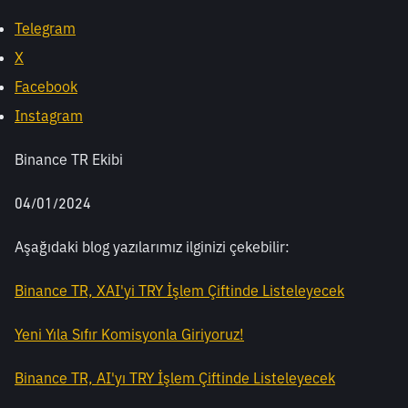
Telegram
X
Facebook
Instagram
Binance TR Ekibi
04/01/2024
Aşağıdaki blog yazılarımız ilginizi çekebilir: 
Binance TR, XAI'yi TRY İşlem Çiftinde Listeleyecek
Yeni Yıla Sıfır Komisyonla Giriyoruz!
Binance TR, AI'yı TRY İşlem Çiftinde Listeleyecek