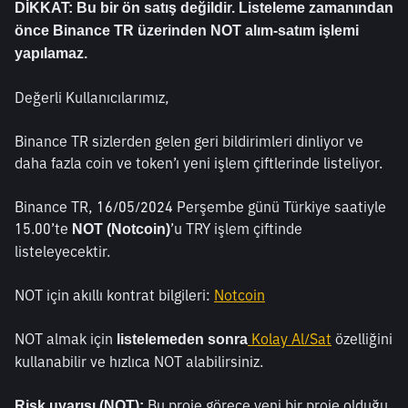
DİKKAT: Bu bir ön satış değildir. Listeleme zamanından 
önce Binance TR üzerinden NOT alım-satım işlemi 
yapılamaz.
Değerli Kullanıcılarımız,
Binance TR sizlerden gelen geri bildirimleri dinliyor ve 
daha fazla coin ve token’ı yeni işlem çiftlerinde listeliyor. 
Binance TR, 16/05/2024 Perşembe günü Türkiye saatiyle 
15.00’te 
’u TRY işlem çiftinde 
NOT (Notcoin)
listeleyecektir. 
NOT için akıllı kontrat bilgileri: 
Notcoin
NOT almak için 
Kolay Al/Sat
 özelliğini 
listelemeden sonra
kullanabilir ve hızlıca NOT alabilirsiniz.  
 Bu proje görece yeni bir proje olduğu 
Risk uyarısı (NOT):