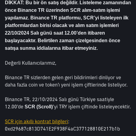
DİKKAT: Bu bir ön satış değildir. Listeleme zamanından 
önce Binance TR üzerinden SCR alım-satım işlemi 
yapılamaz. Binance TR platformu, SCR’yi listeleyen ilk 
platformlardan birisi olacak ve alım satım işlemleri 
22/10/2024 Salı günü saat 12.00’den itibaren 
başlayacaktır. Belirtilen zaman çizelgesinden önce 
satışa sunma iddialarına itibar etmeyiniz.
Değerli Kullanıcılarımız,
Binance TR sizlerden gelen geri bildirimleri dinliyor ve 
daha fazla coin ve token’ı yeni işlem çiftlerinde listeliyor.
Binance TR, 22/10/2024 Salı günü Türkiye saatiyle 
12.00’de 
’yi TRY işlem çiftinde listeleyecektir.
SCR (Scroll)
SCR için akıllı kontrat bilgileri
: 
0xd29687c813D741E2F938F4aC377128810E217b1b