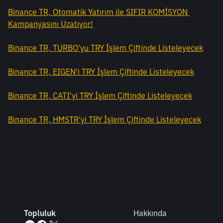
Binance TR, Otomatik Yatırım ile SIFIR KOMİSYON 
Kampanyasını Uzatıyor!
Binance TR, TURBO'yu TRY İşlem Çiftinde Listeleyecek
Binance TR, EIGEN'i TRY İşlem Çiftinde Listeleyecek
Binance TR, CATI'yi TRY İşlem Çiftinde Listeleyecek
Binance TR, HMSTR'yi TRY İşlem Çiftinde Listeleyecek
Topluluk
Hakkında