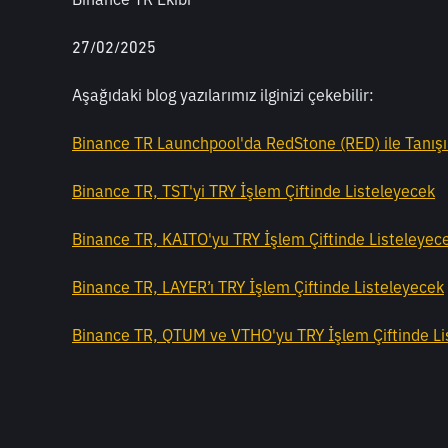
27/02/2025
Aşağıdaki blog yazılarımız ilginizi çekebilir: 
Binance TR Launchpool'da RedStone (RED) ile Tanışın
Binance TR, TST'yi TRY İşlem Çiftinde Listeleyecek
Binance TR, KAITO'yu TRY İşlem Çiftinde Listeleyec
Binance TR, LAYER’ı TRY İşlem Çiftinde Listeleyecek
Binance TR, QTUM ve VTHO'yu TRY İşlem Çiftinde Li