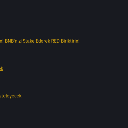
! BNB'nizi Stake Ederek RED Biriktirin!
ek
steleyecek