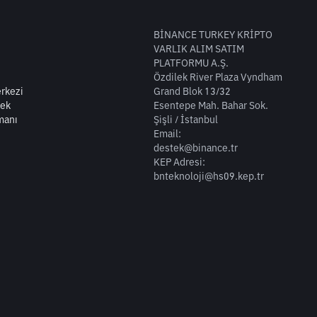
BİNANCE TURKEY KRİPTO
VARLIK ALIM SATIM
PLATFORMU A.Ş.
Özdilek River Plaza Vyndham
rkezi
Grand Blok 13/32
tek
Esentepe Mah. Bahar Sok.
manı
Şişli / İstanbul
Email:
destek@binance.tr
KEP Adresi:
bnteknoloji@hs09.kep.tr