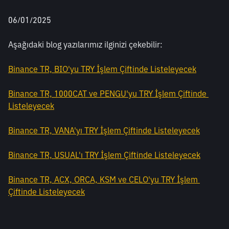
06/01/2025
Aşağıdaki blog yazılarımız ilginizi çekebilir: 
Binance TR, BIO'yu TRY İşlem Çiftinde Listeleyecek
Binance TR, 1000CAT ve PENGU'yu TRY İşlem Çiftinde 
Listeleyecek
Binance TR, VANA'yı TRY İşlem Çiftinde Listeleyecek
Binance TR, USUAL'ı TRY İşlem Çiftinde Listeleyecek
Binance TR, ACX, ORCA, KSM ve CELO'yu TRY İşlem 
Çiftinde Listeleyecek