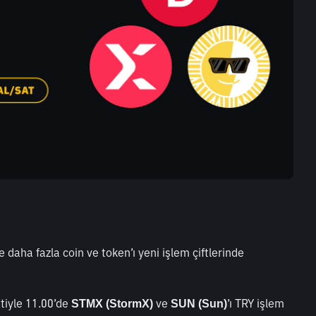
e daha fazla coin ve token’ı yeni işlem çiftlerinde 
iyle 11.00’de 
 ve 
’ı TRY işlem 
STMX (StormX)
SUN (Sun)