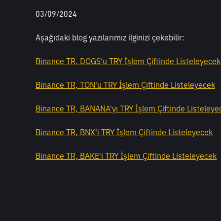
03/09/2024
Aşağıdaki blog yazılarımız ilginizi çekebilir: 
Binance TR, DOGS'u TRY İşlem Çiftinde Listeleyecek
Binance TR, TON'u TRY İşlem Çiftinde Listeleyecek
Binance TR, BANANA'yı TRY İşlem Çiftinde Listeleye
Binance TR, BNX'i TRY İşlem Çiftinde Listeleyecek
Binance TR, BAKE'i TRY İşlem Çiftinde Listeleyecek