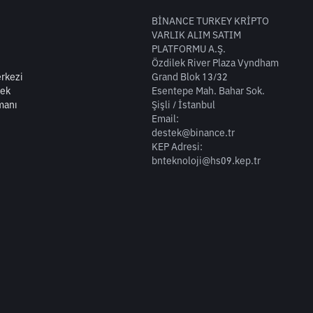
BİNANCE TURKEY KRİPTO
VARLIK ALIM SATIM
PLATFORMU A.Ş.
Özdilek River Plaza Vyndham
rkezi
Grand Blok 13/32
tek
Esentepe Mah. Bahar Sok.
manı
Şişli / İstanbul
Email:
destek@binance.tr
KEP Adresi:
bnteknoloji@hs09.kep.tr