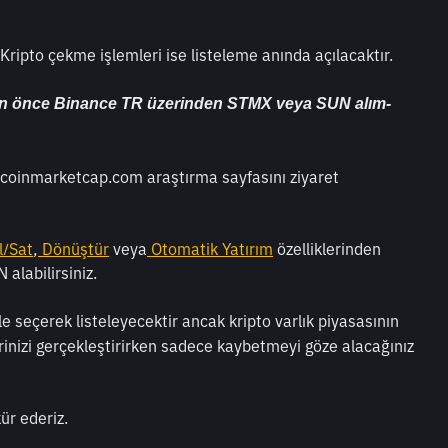
 Kripto çekme işlemleri ise listeleme anında açılacaktır.
ndan önce Binance TR üzerinden STMX veya SUN alım-
n coinmarketcap.com araştırma sayfasını ziyaret 
l/Sat
,
 Dönüştür
 veya
 Otomatik Yatırım
 özelliklerinden 
alabilirsiniz. 
ile seçerek listeleyecektir ancak kripto varlık piyasasının 
rinizi gerçekleştirirken sadece kaybetmeyi göze alacağınız 
ür ederiz. 