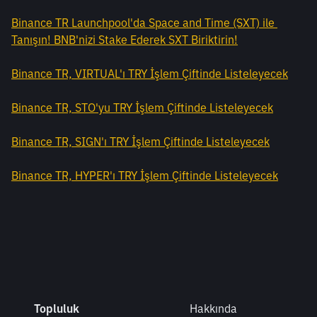
Binance TR Launchpool'da Space and Time (SXT) ile 
Tanışın! BNB'nizi Stake Ederek SXT Biriktirin!
Binance TR, VIRTUAL'ı TRY İşlem Çiftinde Listeleyecek
Binance TR, STO'yu TRY İşlem Çiftinde Listeleyecek
Binance TR, SIGN'ı TRY İşlem Çiftinde Listeleyecek
Binance TR, HYPER'ı TRY İşlem Çiftinde Listeleyecek
Topluluk
Hakkında