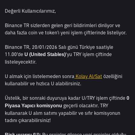
Değerli Kullanıcılarımız,
Binance TR sizlerden gelen geri bildirimleri dinliyor ve 
daha fazla coin ve token’ı yeni işlem çiftlerinde listeliyor.
Binance TR, 20/01/2026 Salı günü Türkiye saatiyle 
11.00’de 
'yu TRY işlem çiftinde 
U (United Stables)
listeleyecektir.
U almak için listelemeden sonra
 Kolay Al/Sat
 özelliğini 
kullanabilir ve hızlıca U alabilirsiniz. 
Üstelik, bir sonraki duyuruya kadar U/TRY işlem çiftinde 
0 
 geçerli olacaktır. TRY 
Piyasa Yapıcı komisyonu
kullanarak U alım satımı yapabilir ve sıfır komisyonun 
tadını çıkarabilirsiniz!
 Bu projeler görece yeni projeler olduğu 
Risk uyarısı (U):