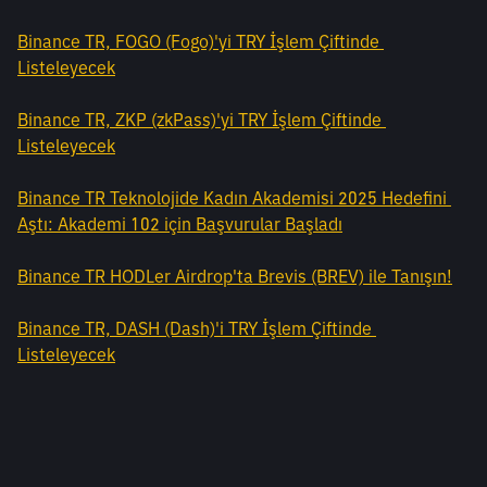
Binance TR, FOGO (Fogo)'yi TRY İşlem Çiftinde 
Listeleyecek
Binance TR, ZKP (zkPass)'yi TRY İşlem Çiftinde 
Listeleyecek
Binance TR Teknolojide Kadın Akademisi 2025 Hedefini 
Aştı: Akademi 102 için Başvurular Başladı
Binance TR HODLer Airdrop'ta Brevis (BREV) ile Tanışın!
Binance TR, DASH (Dash)'i TRY İşlem Çiftinde 
Listeleyecek