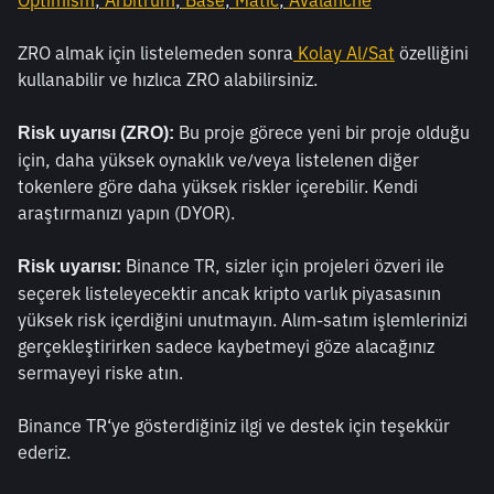
Optimism
,
 Arbitrum
,
 Base
,
 Matic
,
 Avalanche
ZRO almak için listelemeden sonra
Kolay Al/Sat
 özelliğini 
kullanabilir ve hızlıca ZRO alabilirsiniz. 
 Bu proje görece yeni bir proje olduğu 
Risk uyarısı (ZRO):
için, daha yüksek oynaklık ve/veya listelenen diğer 
tokenlere göre daha yüksek riskler içerebilir. Kendi 
araştırmanızı yapın (DYOR). 
 Binance TR, sizler için projeleri özveri ile 
Risk uyarısı:
seçerek listeleyecektir ancak kripto varlık piyasasının 
yüksek risk içerdiğini unutmayın. Alım-satım işlemlerinizi 
gerçekleştirirken sadece kaybetmeyi göze alacağınız 
sermayeyi riske atın.
Binance TR‘ye gösterdiğiniz ilgi ve destek için teşekkür 
ederiz.