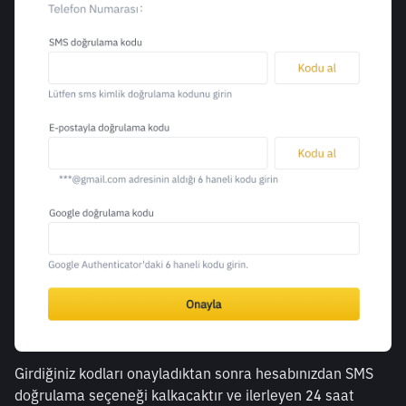
Girdiğiniz kodları onayladıktan sonra hesabınızdan SMS 
doğrulama seçeneği kalkacaktır ve ilerleyen 24 saat 