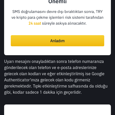
Uyarı mesajını onayladıktan sonra telefon numaranıza 
gönderilecek olan telefon ve e-posta adreslerinize 
gelecek olan kodları ve eğer etkinleştirilmiş ise Google 
Authenticator’ınıza gelecek olan kodu girmeniz 
gerekmektedir. Tıpkı etkinleştirme safhasında da olduğu 
gibi, kodlar sadece 1 dakika için geçerlidir.