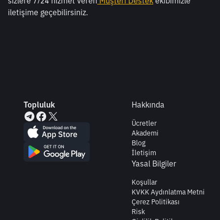
sizlere 7/24 hizmet veren
Müşteri Destek
 ekibimizle 
iletişime geçebilirsiniz.
Topluluk
Hakkında
Ücretler
Akademi
Blog
İletişim
Yasal Bilgiler
Koşullar
KVKK Aydınlatma Metni
Çerez Politikası
Risk