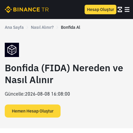
Hesap Oluştur
Ana Sayfa
Nasıl Alınır?
Bonfida Al
Bonfida (FIDA) Nereden ve
Nasıl Alınır
Güncelle
:
2026-08-08 16:08:00
Hemen Hesap Oluştur