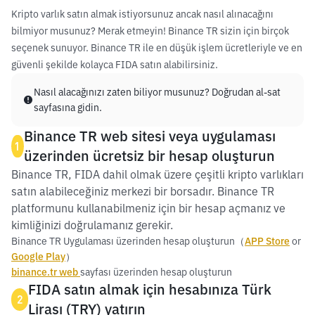
Kripto varlık satın almak istiyorsunuz ancak nasıl alınacağını
bilmiyor musunuz? Merak etmeyin! Binance TR sizin için birçok
seçenek sunuyor. Binance TR ile en düşük işlem ücretleriyle ve en
güvenli şekilde kolayca FIDA satın alabilirsiniz.
Nasıl alacağınızı zaten biliyor musunuz? Doğrudan al-sat
sayfasına gidin.
Binance TR web sitesi veya uygulaması
1
üzerinden ücretsiz bir hesap oluşturun
Binance TR, FIDA dahil olmak üzere çeşitli kripto varlıkları
satın alabileceğiniz merkezi bir borsadır. Binance TR
platformunu kullanabilmeniz için bir hesap açmanız ve
kimliğinizi doğrulamanız gerekir.
Binance TR Uygulaması üzerinden hesap oluşturun（
APP Store
or
Google Play
）
binance.tr web
sayfası üzerinden hesap oluşturun
FIDA satın almak için hesabınıza Türk
2
Lirası (TRY) yatırın