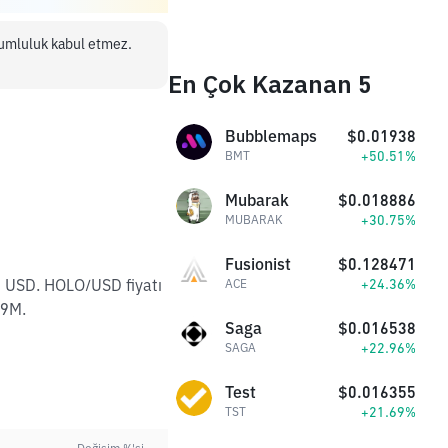
orumluluk kabul etmez.
En Çok Kazanan 5
Bubblemaps
$0.01938
+50.51%
BMT
Mubarak
$0.018886
+30.75%
MUBARAK
Fusionist
$0.128471
M USD. HOLO/USD fiyatı
+24.36%
ACE
89M.
Saga
$0.016538
+22.96%
SAGA
Test
$0.016355
+21.69%
TST