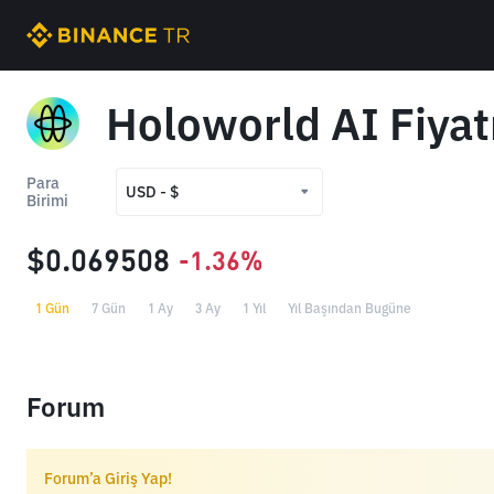
Holoworld AI Fiyat
Para
USD - $
Birimi
USD - $
$0.069508
-1.36%
TRY - ₺
1 Gün
7 Gün
1 Ay
3 Ay
1 Yıl
Yıl Başından Bugüne
Forum
Forum’a Giriş Yap!