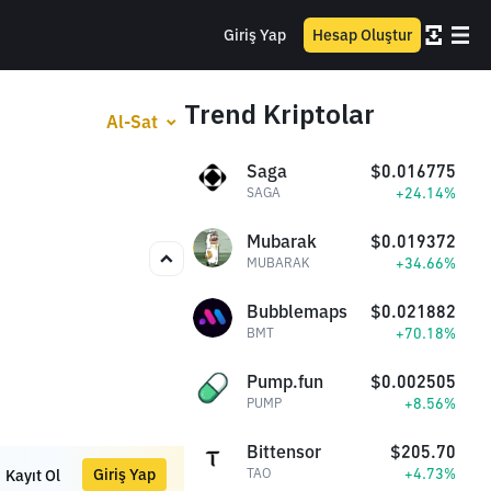
Giriş Yap
Hesap Oluştur
Trend Kriptolar
Al-Sat
Saga
$0.016775
+24.14%
SAGA
Mubarak
$0.019372
+34.66%
MUBARAK
Bubblemaps
$0.021882
+70.18%
BMT
Pump.fun
$0.002505
+8.56%
PUMP
Bittensor
$205.70
+4.73%
Giriş Yap
TAO
Kayıt Ol