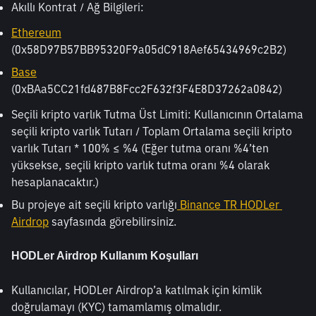
Akıllı Kontrat / Ağ Bilgileri:
Ethereum
(0x58D97B57BB95320F9a05dC918Aef65434969c2B2)
Base
(0xBAa5CC21fd487B8Fcc2F632f3F4E8D37262a0842)
Seçili kripto varlık Tutma Üst Limiti: Kullanıcının Ortalama 
seçili kripto varlık Tutarı / Toplam Ortalama seçili kripto 
varlık Tutarı * 100% ≤ %4 (Eğer tutma oranı %4’ten 
yüksekse, seçili kripto varlık tutma oranı %4 olarak 
hesaplanacaktır.)
Bu projeye ait seçili kripto varlığı
 Binance TR HODLer 
Airdrop
 sayfasında görebilirsiniz.
HODLer Airdrop Kullanım Koşulları
Kullanıcılar, HODLer Airdrop’a katılmak için kimlik 
doğrulamayı (KYC) tamamlamış olmalıdır.