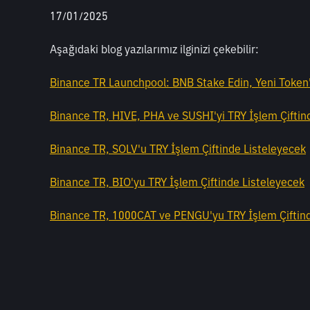
17/01/2025
Aşağıdaki blog yazılarımız ilginizi çekebilir: 
Binance TR Launchpool: BNB Stake Edin, Yeni Token'
Binance TR, HIVE, PHA ve SUSHI'yi TRY İşlem Çiftin
Binance TR, SOLV'u TRY İşlem Çiftinde Listeleyecek
Binance TR, BIO'yu TRY İşlem Çiftinde Listeleyecek
Binance TR, 1000CAT ve PENGU'yu TRY İşlem Çiftind