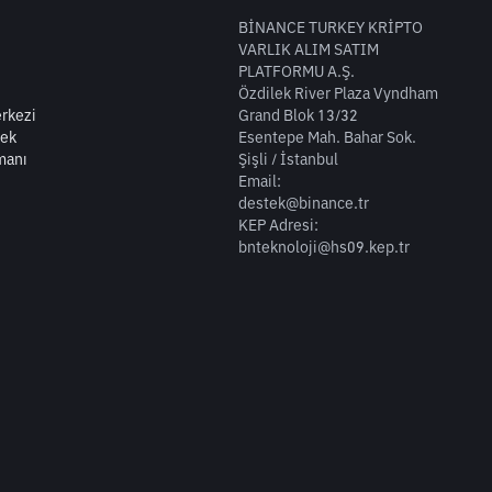
BİNANCE TURKEY KRİPTO
VARLIK ALIM SATIM
PLATFORMU A.Ş.
Özdilek River Plaza Vyndham
rkezi
Grand Blok 13/32
tek
Esentepe Mah. Bahar Sok.
manı
Şişli / İstanbul
Email:
destek@binance.tr
KEP Adresi:
bnteknoloji@hs09.kep.tr