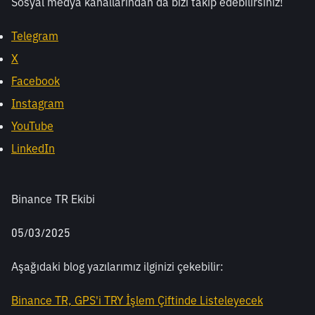
Sosyal medya kanallarından da bizi takip edebilirsiniz! 
Telegram
X
Facebook
Instagram
YouTube
LinkedIn
Binance TR Ekibi
05/03/2025
Aşağıdaki blog yazılarımız ilginizi çekebilir: 
Binance TR, GPS'i TRY İşlem Çiftinde Listeleyecek