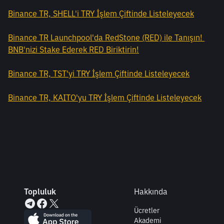
Binance TR, SHELL'i TRY İşlem Çiftinde Listeleyecek
Binance TR Launchpool'da RedStone (RED) ile Tanışın! 
BNB'nizi Stake Ederek RED Biriktirin!
Binance TR, TST'yi TRY İşlem Çiftinde Listeleyecek
Binance TR, KAITO'yu TRY İşlem Çiftinde Listeleyecek
Topluluk
Hakkında
Ücretler
Akademi