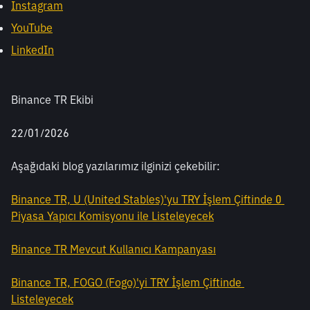
Instagram
YouTube
LinkedIn
Binance TR Ekibi
22/01/2026
Aşağıdaki blog yazılarımız ilginizi çekebilir:
Binance TR, U (United Stables)'yu TRY İşlem Çiftinde 0 
Piyasa Yapıcı Komisyonu ile Listeleyecek
Binance TR Mevcut Kullanıcı Kampanyası
Binance TR, FOGO (Fogo)'yi TRY İşlem Çiftinde 
Listeleyecek