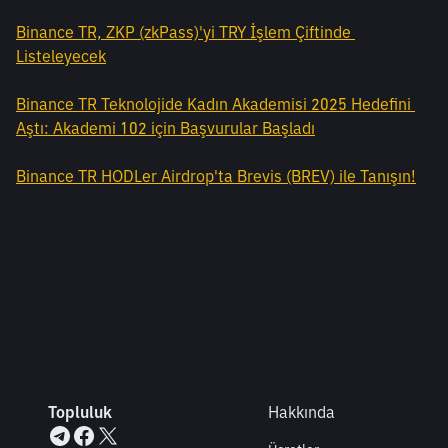
Binance TR, ZKP (zkPass)'yi TRY İşlem Çiftinde 
Listeleyecek
Binance TR Teknolojide Kadın Akademisi 2025 Hedefini 
Aştı: Akademi 102 için Başvurular Başladı
Binance TR HODLer Airdrop'ta Brevis (BREV) ile Tanışın!
Topluluk
Hakkında