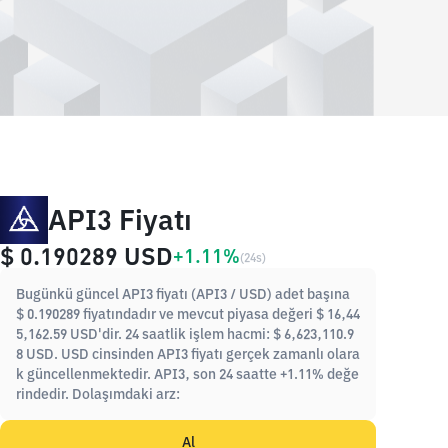
API3 Fiyatı
$ 0.190289
USD
+1.11%
(
24s
)
Bugünkü güncel API3 fiyatı (API3 / USD) adet başına
$ 0.190289 fiyatındadır ve mevcut piyasa değeri $ 16,44
5,162.59 USD'dir. 24 saatlik işlem hacmi: $ 6,623,110.9
8 USD. USD cinsinden API3 fiyatı gerçek zamanlı olara
k güncellenmektedir. API3, son 24 saatte +1.11% değe
rindedir. Dolaşımdaki arz:
Al