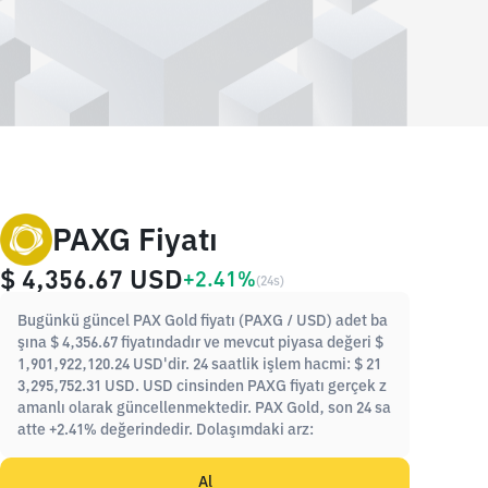
PAXG Fiyatı
$ 4,356.67
USD
+2.41%
(
24s
)
Bugünkü güncel PAX Gold fiyatı (PAXG / USD) adet ba
şına $ 4,356.67 fiyatındadır ve mevcut piyasa değeri $
1,901,922,120.24 USD'dir. 24 saatlik işlem hacmi: $ 21
3,295,752.31 USD. USD cinsinden PAXG fiyatı gerçek z
amanlı olarak güncellenmektedir. PAX Gold, son 24 sa
atte +2.41% değerindedir. Dolaşımdaki arz:
Al