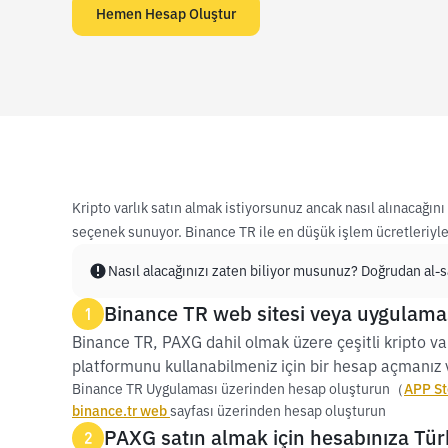
Hemen Hesap Oluştur
Kripto varlık satın almak istiyorsunuz ancak nasıl alınacağı
seçenek sunuyor. Binance TR ile en düşük işlem ücretleriyle 
Nasıl alacağınızı zaten biliyor musunuz? Doğrudan al-sa
Binance TR web sitesi veya uygulamas
1
Binance TR, PAXG dahil olmak üzere çeşitli kripto var
platformunu kullanabilmeniz için bir hesap açmanız v
Binance TR Uygulaması üzerinden hesap oluşturun（
APP St
binance.tr web
sayfası üzerinden hesap oluşturun
PAXG satın almak için hesabınıza Türk 
2