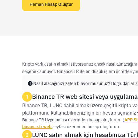
Hemen Hesap Oluştur
Kripto varlık satın almak istiyorsunuz ancak nasıl alınacağı
seçenek sunuyor. Binance TR ile en düşük işlem ücretleriyle 
Nasıl alacağınızı zaten biliyor musunuz? Doğrudan al-sa
Binance TR web sitesi veya uygulamas
1
Binance TR, LUNC dahil olmak üzere çeşitli kripto var
platformunu kullanabilmeniz için bir hesap açmanız v
Binance TR Uygulaması üzerinden hesap oluşturun（
APP St
binance.tr web
sayfası üzerinden hesap oluşturun
LUNC satın almak için hesabınıza Türk 
2