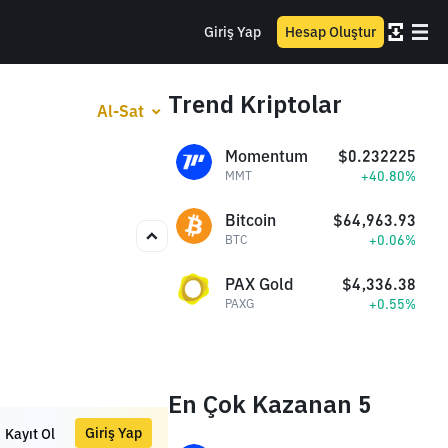
Giriş Yap
Hesap Oluştur
Trend Kriptolar
Al-Sat
Momentum
$0.232225
+40.80%
MMT
Bitcoin
$64,963.93
+0.06%
BTC
PAX Gold
$4,336.38
+0.55%
PAXG
En Çok Kazanan 5
Giriş Yap
Kayıt Ol