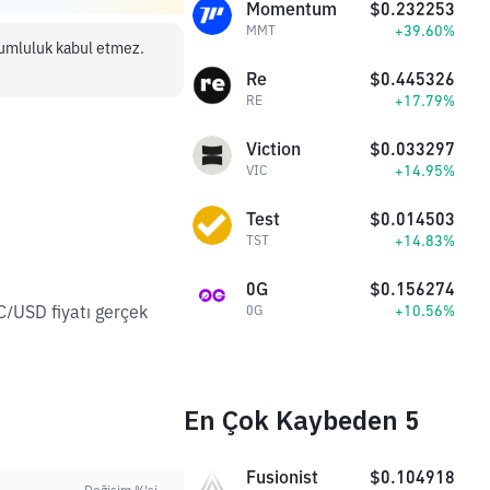
Momentum
$0.232253
+39.60%
MMT
orumluluk kabul etmez.
Re
$0.445326
+17.79%
RE
Viction
$0.033297
+14.95%
VIC
Test
$0.014503
+14.83%
TST
0G
$0.156274
C/USD fiyatı gerçek
+10.56%
0G
En Çok Kaybeden 5
Fusionist
$0.104918