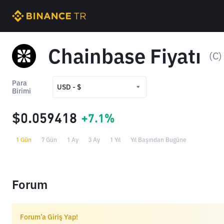
Chainbase Fiyatı
(C)
Para
USD - $
Birimi
USD - $
$0.059418
+7.1%
TRY - ₺
1 Gün
7 Gün
1 Ay
3 Ay
1 Yıl
Yıl Başından Bugüne
Forum
Forum’a Giriş Yap!