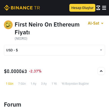
Hesap Oluştur
First Neiro On Ethereum
Al-Sat
Fiyatı
(NEIRO)
USD - $
USD - $
TRY - ₺
$0.000063
-2.37%
1 Gün
7 Gün
1 Ay
3 Ay
1 Yıl
Yıl Başından Bugüne
Forum