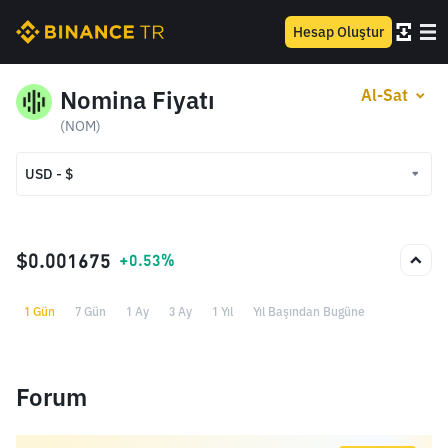
Hesap Oluştur
Nomina Fiyatı
Al-Sat
(NOM)
USD - $
USD - $
TRY - ₺
$0.001675
+0.53%
1 Gün
7 Gün
1 Ay
3 Ay
1 Yıl
Yıl Başından Bugüne
Forum