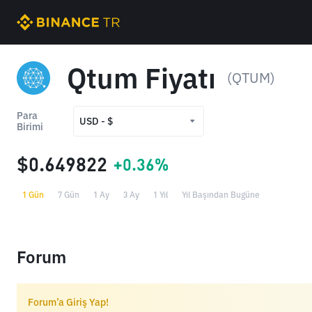
Qtum Fiyatı
(QTUM)
Para
USD - $
Birimi
USD - $
$0.649822
+0.36%
TRY - ₺
1 Gün
7 Gün
1 Ay
3 Ay
1 Yıl
Yıl Başından Bugüne
Forum
Forum’a Giriş Yap!