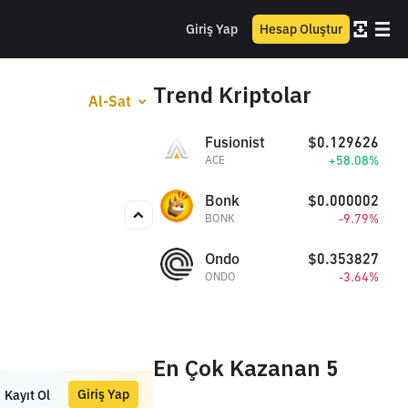
Giriş Yap
Hesap Oluştur
Trend Kriptolar
Al-Sat
Fusionist
$0.129626
+58.08%
ACE
Bonk
$0.000002
-9.79%
BONK
Ondo
$0.353827
-3.64%
ONDO
En Çok Kazanan 5
Giriş Yap
Kayıt Ol