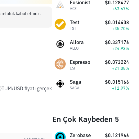
Fusionist
$0.128477
+63.67%
ACE
orumluluk kabul etmez.
Test
$0.014408
+35.70%
TST
Allora
$0.337176
+24.93%
ALLO
Espresso
$0.073224
+21.08%
ESP
Saga
$0.015166
 QTUM/USD fiyatı gerçek
+12.97%
SAGA
En Çok Kaybeden 5
Zerobase
$0.121966