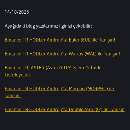
14/10/2025
Aşağıdaki blog yazılarımız ilginizi çekebilir:
Binance TR HODLer Airdrop'ta Euler (EUL) ile Tanışın!
Binance TR HODLer Airdrop'ta Walrus (WAL) ile Tanışın!
Binance TR, ASTER (Aster)'i TRY İşlem Çiftinde 
Listeleyecek
Binance TR HODLer Airdrop'ta Morpho (MORPHO) ile 
Tanışın!
Binance TR HODLer Airdrop'ta DoubleZero (2Z) ile Tanışın