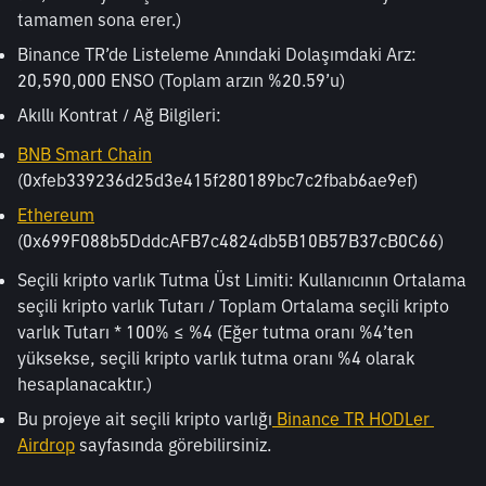
tamamen sona erer.)
Binance TR’de Listeleme Anındaki Dolaşımdaki Arz:  
20,590,000 ENSO (Toplam arzın %20.59’u)
Akıllı Kontrat / Ağ Bilgileri:
BNB Smart Chain
(0xfeb339236d25d3e415f280189bc7c2fbab6ae9ef)
Ethereum
(0x699F088b5DddcAFB7c4824db5B10B57B37cB0C66)
Seçili kripto varlık Tutma Üst Limiti: Kullanıcının Ortalama 
seçili kripto varlık Tutarı / Toplam Ortalama seçili kripto 
varlık Tutarı * 100% ≤ %4 (Eğer tutma oranı %4’ten 
yüksekse, seçili kripto varlık tutma oranı %4 olarak 
hesaplanacaktır.)
Bu projeye ait seçili kripto varlığı
 Binance TR HODLer 
Airdrop
 sayfasında görebilirsiniz.