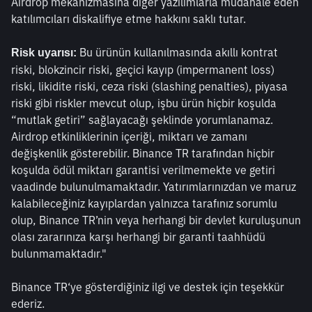
Airdrop mekanizmasına diğer yazılımlarla müdahale eden 
katılımcıları diskalifiye etme hakkını saklı tutar.
 Bu ürünün kullanılmasında akıllı kontrat 
Risk uyarısı:
riski, blokzincir riski, geçici kayıp (impermanent loss) 
riski, likidite riski, ceza riski (slashing penalties), piyasa 
riski gibi riskler mevcut olup, işbu ürün hiçbir koşulda 
“mutlak getiri” sağlayacağı şeklinde yorumlanamaz. 
Airdrop etkinliklerinin içeriği, miktarı ve zamanı 
değişkenlik gösterebilir. Binance TR tarafından hiçbir 
koşulda ödül miktarı garantisi verilmemekte ve getiri 
vaadinde bulunulmamaktadır. Yatırımlarınızdan ve maruz 
kalabileceğiniz kayıplardan yalnızca tarafınız sorumlu 
olup, Binance TR’nin veya herhangi bir devlet kuruluşunun 
olası zararınıza karşı herhangi bir garanti taahhüdü 
bulunmamaktadır."
Binance TR‘ye gösterdiğiniz ilgi ve destek için teşekkür 
ederiz. 