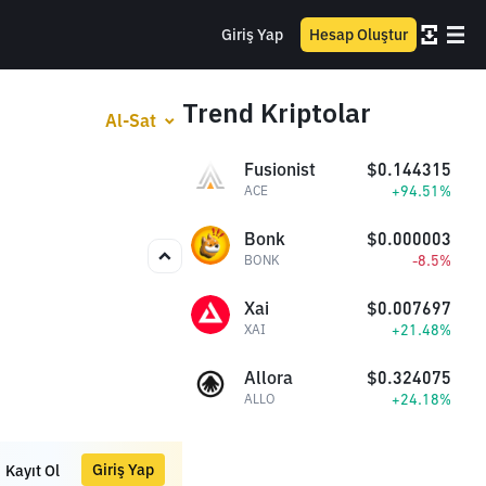
Giriş Yap
Hesap Oluştur
Trend Kriptolar
Al-Sat
Fusionist
$0.144315
+94.51%
ACE
Bonk
$0.000003
-8.5%
BONK
Xai
$0.007697
+21.48%
XAI
Allora
$0.324075
+24.18%
ALLO
Giriş Yap
Kayıt Ol