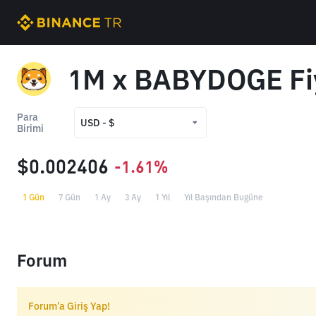
1M x BABYDOGE Fi
Para
USD - $
Birimi
USD - $
$0.002406
-1.61%
TRY - ₺
1 Gün
7 Gün
1 Ay
3 Ay
1 Yıl
Yıl Başından Bugüne
Forum
Forum’a Giriş Yap!