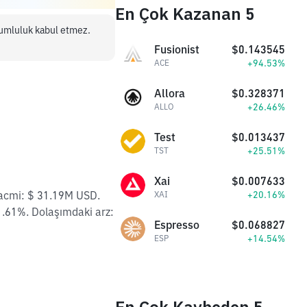
En Çok Kazanan 5
orumluluk kabul etmez.
Fusionist
$0.143545
+94.53%
ACE
Allora
$0.328371
+26.46%
ALLO
Test
$0.013437
+25.51%
TST
Xai
$0.007633
acmi: $ 31.19M USD.
+20.16%
XAI
.61%. Dolaşımdaki arz:
Espresso
$0.068827
+14.54%
ESP