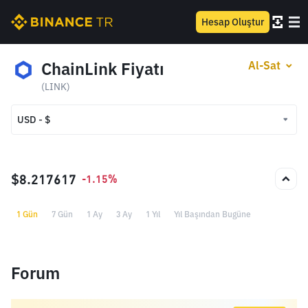
Hesap Oluştur
ChainLink Fiyatı
Al-Sat
(LINK)
USD - $
USD - $
TRY - ₺
$8.217617
-1.15%
1 Gün
7 Gün
1 Ay
3 Ay
1 Yıl
Yıl Başından Bugüne
Forum