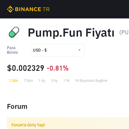
Pump.Fun Fiyatı
(PU
Para
USD - $
Birimi
USD - $
$0.002329
-0.81%
TRY - ₺
1 Gün
7 Gün
1 Ay
3 Ay
1 Yıl
Yıl Başından Bugüne
Forum
Forum’a Giriş Yap!