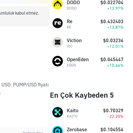
DODO
$0.022704
+13.97%
DODO
orumluluk kabul etmez.
Re
$0.432403
+13.87%
RE
Viction
$0.03236
+12.01%
VIC
OpenEden
$0.045447
+10.66%
EDEN
M USD. PUMP/USD fiyatı
.
En Çok Kaybeden 5
Kaito
$0.70329
-22.20%
KAITO
Zerobase
$0.104556