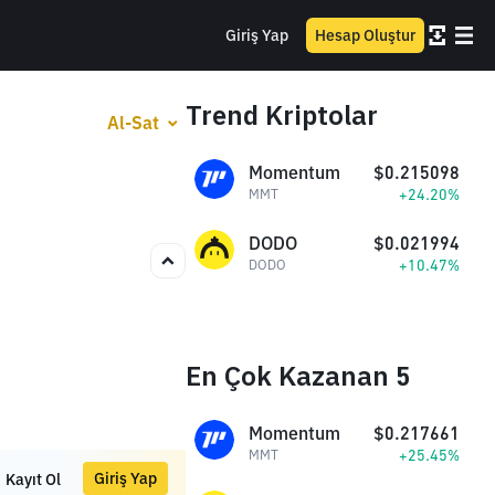
Giriş Yap
Hesap Oluştur
Trend Kriptolar
Al-Sat
Momentum
$0.215098
+24.20%
MMT
DODO
$0.021994
+10.47%
DODO
En Çok Kazanan 5
Momentum
$0.217661
+25.45%
MMT
Giriş Yap
Kayıt Ol