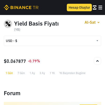
Hesap Oluştur
Yield Basis Fiyatı
Al-Sat
(YB)
USD - $
USD - $
TRY - ₺
$0.067877
-0.79%
1 Gün
7 Gün
1 Ay
3 Ay
1 Yıl
Yıl Başından Bugüne
Forum