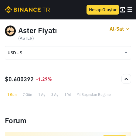
Hesap Oluştur
Aster Fiyatı
Al-Sat
(ASTER)
USD - $
USD - $
TRY - ₺
$0.600392
-1.29%
1 Gün
7 Gün
1 Ay
3 Ay
1 Yıl
Yıl Başından Bugüne
Forum