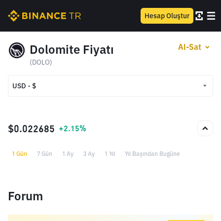
Hesap Oluştur
Dolomite Fiyatı
Al-Sat
(DOLO)
USD - $
USD - $
TRY - ₺
$0.022685
+2.15%
1 Gün
7 Gün
1 Ay
3 Ay
1 Yıl
Yıl Başından Bugüne
Forum