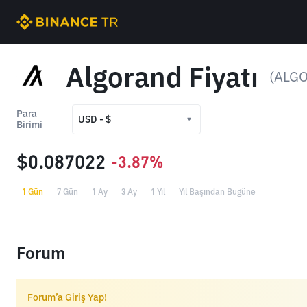
Algorand Fiyatı
(ALGO
Para
USD - $
Birimi
USD - $
$0.087022
-3.87%
TRY - ₺
1 Gün
7 Gün
1 Ay
3 Ay
1 Yıl
Yıl Başından Bugüne
Forum
Forum’a Giriş Yap!