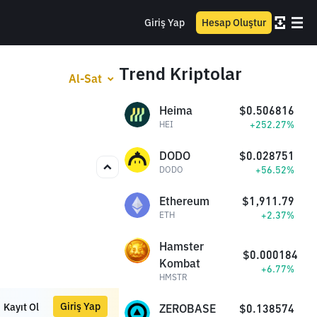
Giriş Yap
Hesap Oluştur
Trend Kriptolar
Al-Sat
Heima
$0.506816
+252.27%
HEI
DODO
$0.028751
+56.52%
DODO
Ethereum
$1,911.79
+2.37%
ETH
Hamster
$0.000184
Kombat
+6.77%
HMSTR
Giriş Yap
Kayıt Ol
ZEROBASE
$0.138574