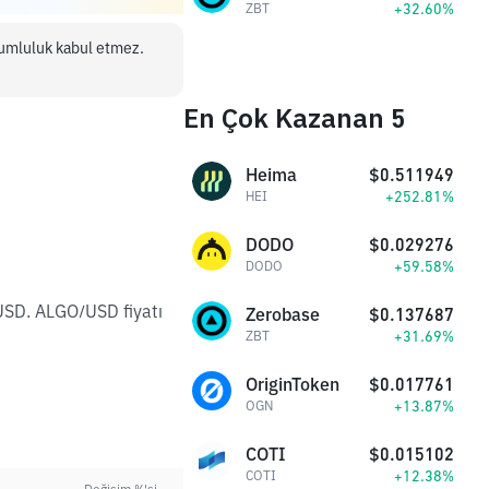
+32.60%
ZBT
orumluluk kabul etmez.
En Çok Kazanan 5
Heima
$0.511949
+252.81%
HEI
DODO
$0.029276
+59.58%
DODO
USD. ALGO/USD fiyatı
Zerobase
$0.137687
+31.69%
ZBT
OriginToken
$0.017761
+13.87%
OGN
COTI
$0.015102
+12.38%
COTI