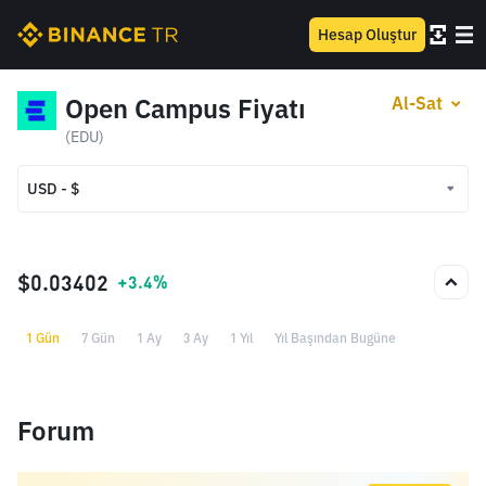
Hesap Oluştur
Open Campus Fiyatı
Al-Sat
(EDU)
USD - $
USD - $
TRY - ₺
$0.03402
+3.4%
1 Gün
7 Gün
1 Ay
3 Ay
1 Yıl
Yıl Başından Bugüne
Forum