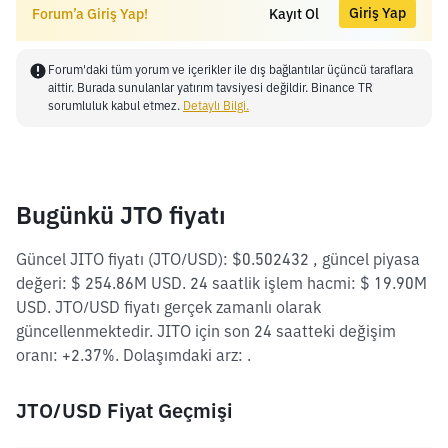
Giriş Yap
Forum’a Giriş Yap!
Kayıt Ol
Forum'daki tüm yorum ve içerikler ile dış bağlantılar üçüncü taraflara
aittir. Burada sunulanlar yatırım tavsiyesi değildir. Binance TR
sorumluluk kabul etmez.
Detaylı Bilgi.
Bugünkü JTO fiyatı
Güncel JITO fiyatı (JTO/USD): $0.502432 , güncel piyasa
değeri: $ 254.86M USD. 24 saatlik işlem hacmi: $ 19.90M
USD. JTO/USD fiyatı gerçek zamanlı olarak
güncellenmektedir. JITO için son 24 saatteki değişim
oranı: +2.37%. Dolaşımdaki arz: .
JTO/USD Fiyat Geçmişi